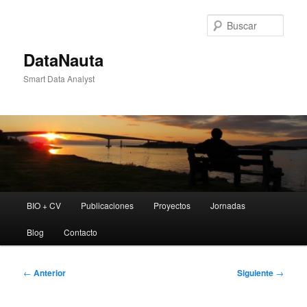
Ir
al
Busc
contenido
principal
DataNauta
Smart Data Analyst
Menú
BIO + CV
Publicaciones
Proyectos
Jornadas
principal
Blog
Contacto
Navegación
←
Anterior
Siguiente
→
de
entradas