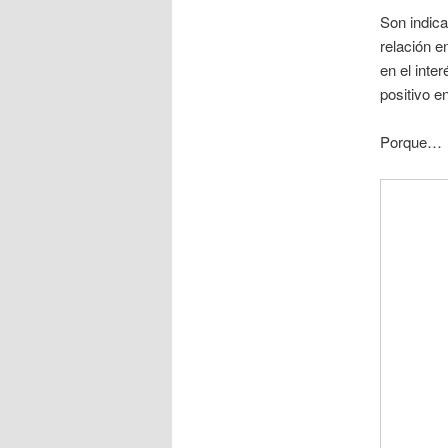
Son indica
relación e
en el inte
positivo e
Porque… ¿A