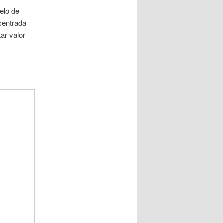
elo de
centrada
ar valor