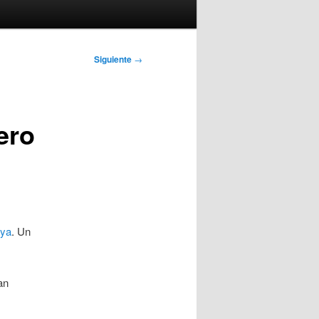
Siguiente
→
ero
nya
. Un
an