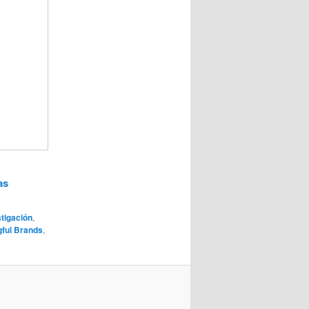
as
stigación
,
ful Brands
,